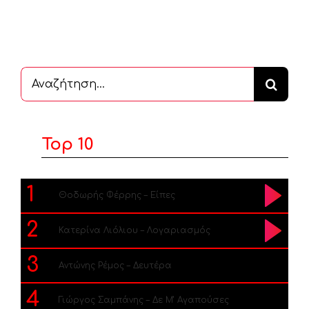
Αναζήτηση
...
Top 10
1
Θοδωρής Φέρρης – Είπες
2
Κατερίνα Λιόλιου – Λογαριασμός
3
Αντώνης Ρέμος – Δευτέρα
4
Γιώργος Σαμπάνης – Δε Μ’ Αγαπούσες