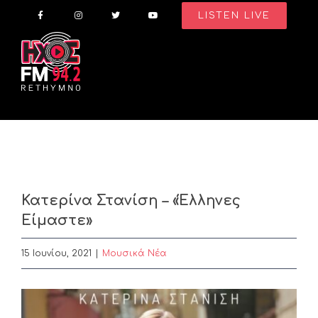
Skip
LISTEN LIVE
to
content
Κατερίνα Στανίση – «Έλληνες
Είμαστε»
15 Ιουνίου, 2021
|
Μουσικά Νέα
View