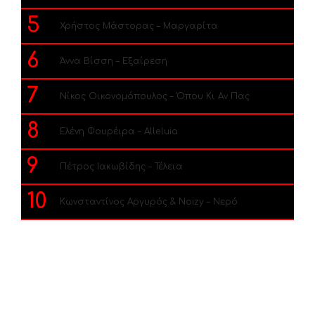
5
Χρήστος Μάστορας – Μαργαρίτα
6
Άννα Βίσση – Εξαίρεση
7
Νίκος Οικονομόπουλος – Όπου Κι Αν Πας
8
Ελένη Φουρέιρα – Alleluia
9
Πέτρος Ιακωβίδης – Τέλεια
10
Κωνσταντίνος Αργυρός & Noizy – Νερό