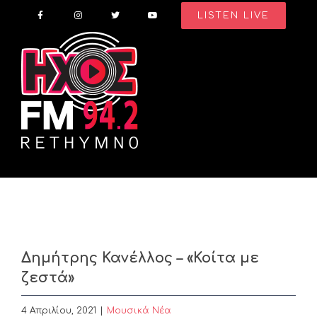
Skip
LISTEN LIVE
to
content
Δημήτρης Κανέλλος – «Κοίτα με
ζεστά»
4 Απριλίου, 2021
|
Μουσικά Νέα