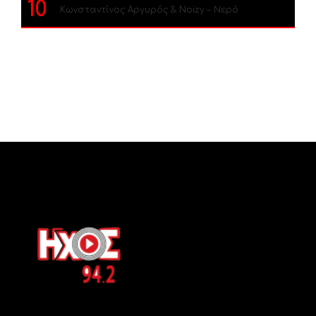
10
Κωνσταντίνος Αργυρός & Noizy – Νερό