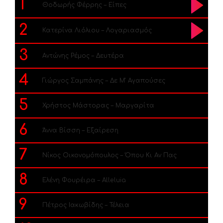
1
Θοδωρής Φέρρης – Είπες
2
Κατερίνα Λιόλιου – Λογαριασμός
3
Αντώνης Ρέμος – Δευτέρα
4
Γιώργος Σαμπάνης – Δε Μ’ Αγαπούσες
5
Χρήστος Μάστορας – Μαργαρίτα
6
Άννα Βίσση – Εξαίρεση
7
Νίκος Οικονομόπουλος – Όπου Κι Αν Πας
8
Ελένη Φουρέιρα – Alleluia
9
Πέτρος Ιακωβίδης – Τέλεια