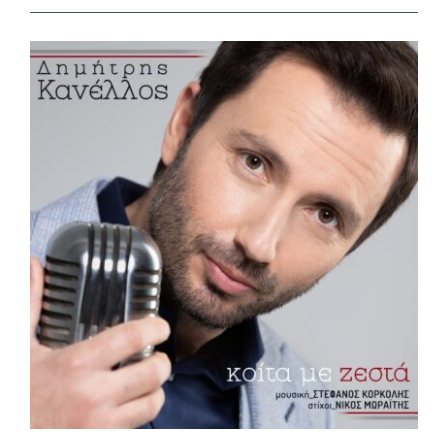
View
Larger
Image