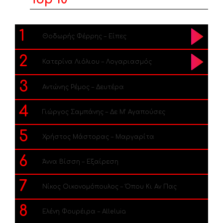
1
Θοδωρής Φέρρης – Είπες
2
Κατερίνα Λιόλιου – Λογαριασμός
3
Αντώνης Ρέμος – Δευτέρα
4
Γιώργος Σαμπάνης – Δε Μ’ Αγαπούσες
5
Χρήστος Μάστορας – Μαργαρίτα
6
Άννα Βίσση – Εξαίρεση
7
Νίκος Οικονομόπουλος – Όπου Κι Αν Πας
8
Ελένη Φουρέιρα – Alleluia