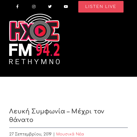
Skip
LISTEN LIVE
to
content
Λευκή Συμφωνία – Μέχρι τον
θάνατο
27 Σεπτεμβρίου, 2019
|
Μουσικά Νέα