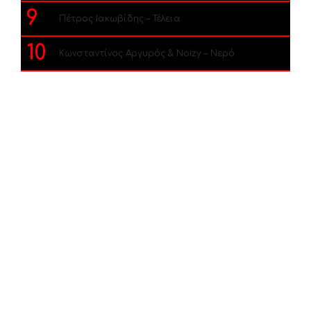
9
Πέτρος Ιακωβίδης – Τέλεια
10
Κωνσταντίνος Αργυρός & Noizy – Νερό