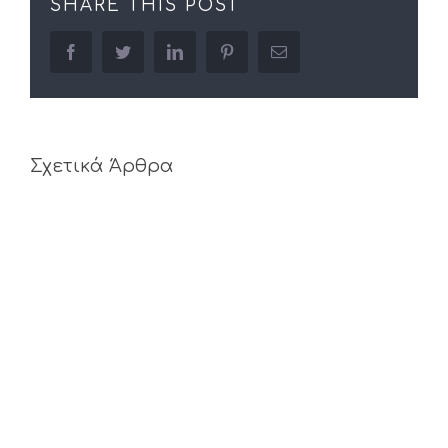
SHARE THIS POST
facebook
twitter
linkedin
pinterest
Email
Σχετικά Άρθρα