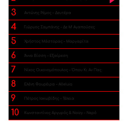
3
Αντώνης Ρέμος – Δευτέρα
4
Γιώργος Σαμπάνης – Δε Μ’ Αγαπούσες
5
Χρήστος Μάστορας – Μαργαρίτα
6
Άννα Βίσση – Εξαίρεση
7
Νίκος Οικονομόπουλος – Όπου Κι Αν Πας
8
Ελένη Φουρέιρα – Alleluia
9
Πέτρος Ιακωβίδης – Τέλεια
10
Κωνσταντίνος Αργυρός & Noizy – Νερό