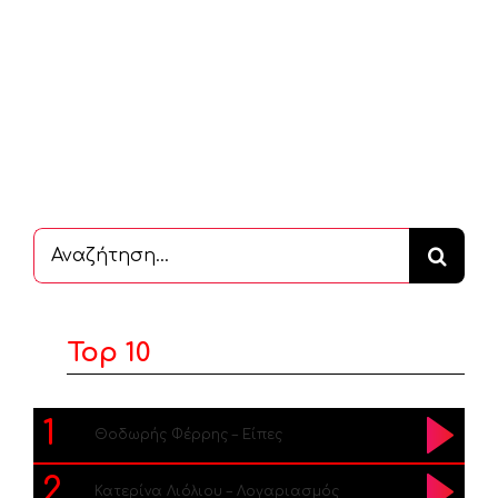
Αναζήτηση
...
Top 10
1
Θοδωρής Φέρρης – Είπες
2
Κατερίνα Λιόλιου – Λογαριασμός