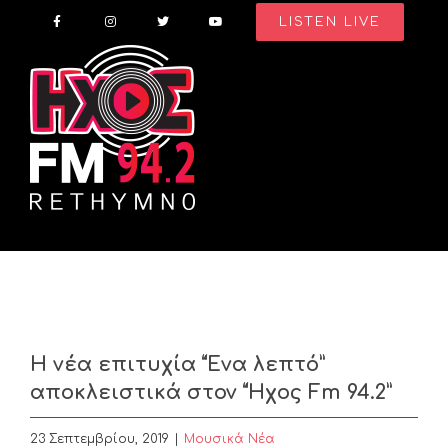
Skip
LISTEN LIVE
to
content
Η νέα επιτυχία “Ένα λεπτό”
αποκλειστικά στον “Ήχος Fm 94.2”
23 Σεπτεμβρίου, 2019
|
Μουσικά Νέα