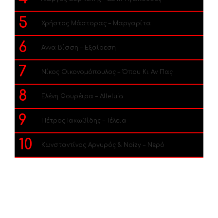
5
Χρήστος Μάστορας – Μαργαρίτα
6
Άννα Βίσση – Εξαίρεση
7
Νίκος Οικονομόπουλος – Όπου Κι Αν Πας
8
Ελένη Φουρέιρα – Alleluia
9
Πέτρος Ιακωβίδης – Τέλεια
10
Κωνσταντίνος Αργυρός & Noizy – Νερό