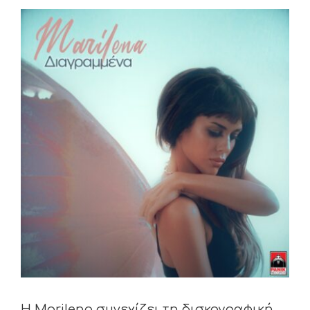
View
Larger
Image
Η Marilena συνεχίζει τη δισκογραφική