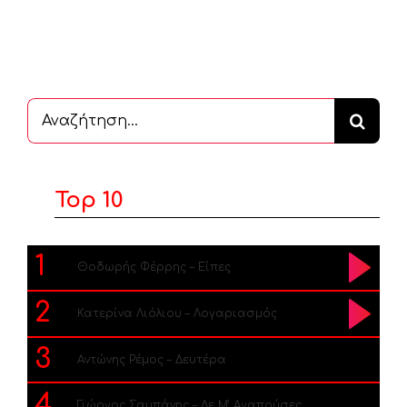
Αναζήτηση
...
Top 10
1
Θοδωρής Φέρρης – Είπες
2
Κατερίνα Λιόλιου – Λογαριασμός
3
Αντώνης Ρέμος – Δευτέρα
4
Γιώργος Σαμπάνης – Δε Μ’ Αγαπούσες