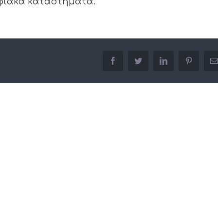
ψηφιακά καταστήματα.
facebook
twitter
linkedin
pinterest