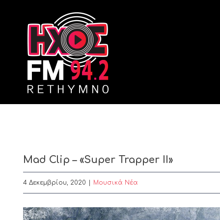
Skip
to
content
Mad Clip – «Super Trapper ΙΙ»
4 Δεκεμβρίου, 2020
|
Μουσικά Νέα
View