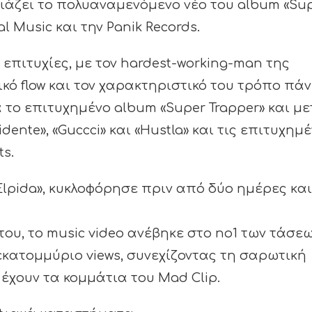
σιάζει το πολυαναμενόμενο νέο του album «Su
al Music και την Panik Records.
ς επιτυχίες, με τον hardest-working-man της
κό flow και τον χαρακτηριστικό του τρόπο πά
ά το επιτυχημένο album «Super Trapper» και μ
sidente», «Guccci» και «Hustla» και τις επιτυχημ
ts.
«Elpida», κυκλοφόρησε πριν από δύο ημέρες και
ου, το music video ανέβηκε στο no1 των τάσε
 εκατομμύριο views, συνεχίζοντας τη σαρωτική
έχουν τα κομμάτια του Mad Clip.