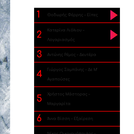
1
Θοδωρής Φέρρης – Είπες
Κατερίνα Λιόλιου –
2
Λογαριασμός
3
Αντώνης Ρέμος – Δευτέρα
Γιώργος Σαμπάνης – Δε Μ’
4
Αγαπούσες
Χρήστος Μάστορας –
5
Μαργαρίτα
6
Άννα Βίσση – Εξαίρεση
Νίκος Οικονομόπουλος –