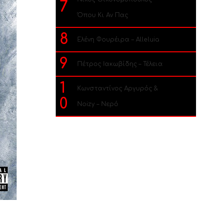
7
Όπου Κι Αν Πας
8
Ελένη Φουρέιρα – Alleluia
9
Πέτρος Ιακωβίδης – Τέλεια
1
Κωνσταντίνος Αργυρός &
0
Noizy – Νερό