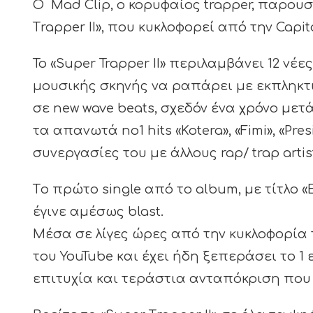
Ο Mad Clip, ο κορυφαίος trapper, παρου
Τrapper II», που κυκλοφορεί από την Capit
Το «Super Trapper ΙΙ» περιλαμβάνει 12 νέε
μουσικής σκηνής να ραπάρει με εκπληκτι
σε new wave beats, σχεδόν ένα χρόνο μετ
τα απανωτά no1 hits «Kotera», «Fimi», «Pre
συνεργασίες του με άλλους rap/ trap artis
Tο πρώτο single από το album, με τίτλο 
έγινε αμέσως blast.
Μέσα σε λίγες ώρες από την κυκλοφορία τ
του YouTube και έχει ήδη ξεπεράσει το 1
επιτυχία και τεράστια ανταπόκριση που 