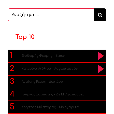
Αναζήτηση
...
Top 10
1
Θοδωρής Φέρρης – Είπες
2
Κατερίνα Λιόλιου – Λογαριασμός
3
Αντώνης Ρέμος – Δευτέρα
4
Γιώργος Σαμπάνης – Δε Μ’ Αγαπούσες
5
Χρήστος Μάστορας – Μαργαρίτα