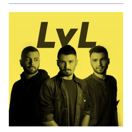
View
Larger
Image