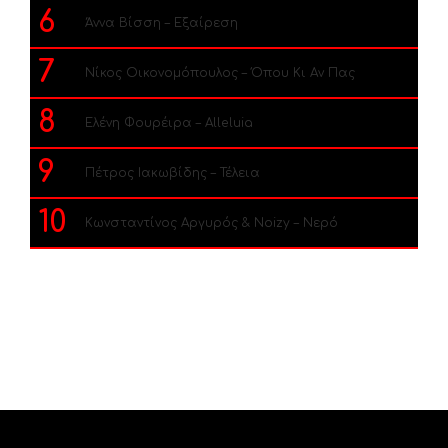
6
Άννα Βίσση – Εξαίρεση
7
Νίκος Οικονομόπουλος – Όπου Κι Αν Πας
8
Ελένη Φουρέιρα – Alleluia
9
Πέτρος Ιακωβίδης – Τέλεια
10
Κωνσταντίνος Αργυρός & Noizy – Νερό