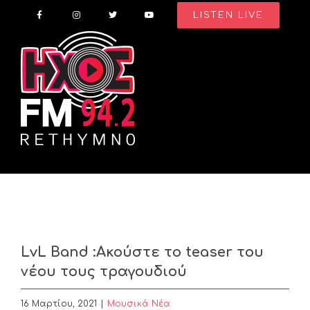
Skip
LISTEN LIVE
to
content
LvL Band :Ακούστε το teaser του
νέου τους τραγουδιού
16 Μαρτίου, 2021
|
Μουσικά Νέα