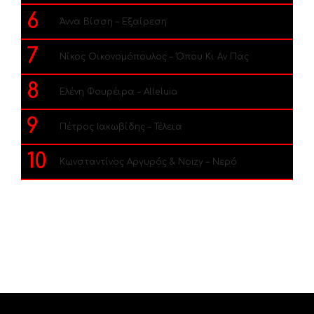
6
Άννα Βίσση – Εξαίρεση
7
Νίκος Οικονομόπουλος – Όπου Κι Αν Πας
8
Ελένη Φουρέιρα – Alleluia
9
Πέτρος Ιακωβίδης – Τέλεια
10
Κωνσταντίνος Αργυρός & Noizy – Νερό