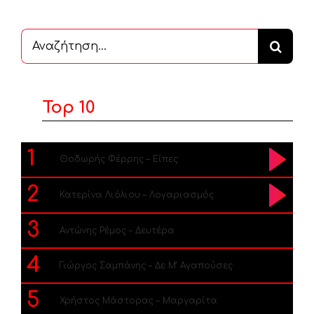
Αναζήτηση
...
Top 10
1
Θοδωρής Φέρρης – Είπες
2
Κατερίνα Λιόλιου – Λογαριασμός
3
Αντώνης Ρέμος – Δευτέρα
4
Γιώργος Σαμπάνης – Δε Μ’ Αγαπούσες
5
Χρήστος Μάστορας – Μαργαρίτα