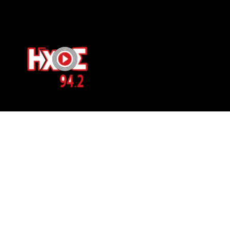
ΕΠΙΚΟΙΝΩΝΙΑ
Μπερνιδάκη 8
Phone: 697 822 4700
Email:
info@hxosfm.gr
Web:
HxosFm.gr