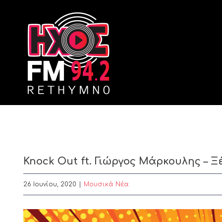
Skip
to
content
Knock Out ft. Γιώργος Μάρκουλης – 
26 Ιουνίου, 2020
|
Μουσικά Νέα
View