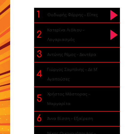
1
Θοδωρής Φέρρης – Είπες
Κατερίνα Λιόλιου –
2
Λογαριασμός
3
Αντώνης Ρέμος – Δευτέρα
Γιώργος Σαμπάνης – Δε Μ’
4
Αγαπούσες
Χρήστος Μάστορας –
5
Μαργαρίτα
6
Άννα Βίσση – Εξαίρεση
Νίκος Οικονομόπουλος –