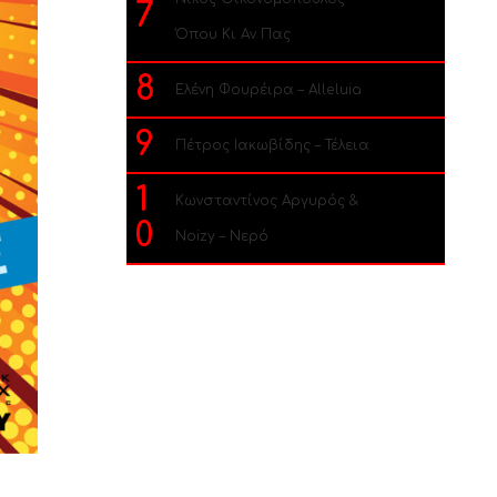
7
Όπου Κι Αν Πας
8
Ελένη Φουρέιρα – Alleluia
9
Πέτρος Ιακωβίδης – Τέλεια
1
Κωνσταντίνος Αργυρός &
0
Noizy – Νερό