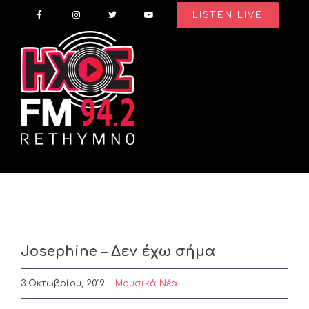
Skip
LISTEN LIVE
to
content
Josephine – Δεν έχω σήμα
3 Οκτωβρίου, 2019
|
Μουσικά Νέα