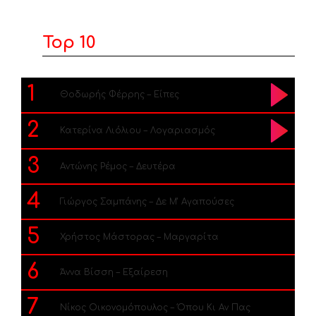
Top 10
1
Θοδωρής Φέρρης – Είπες
2
Κατερίνα Λιόλιου – Λογαριασμός
3
Αντώνης Ρέμος – Δευτέρα
4
Γιώργος Σαμπάνης – Δε Μ’ Αγαπούσες
5
Χρήστος Μάστορας – Μαργαρίτα
6
Άννα Βίσση – Εξαίρεση
7
Νίκος Οικονομόπουλος – Όπου Κι Αν Πας