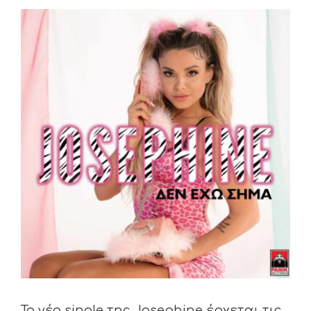
View
Larger
Image
Το νέο single της Josephine έρχεται τις