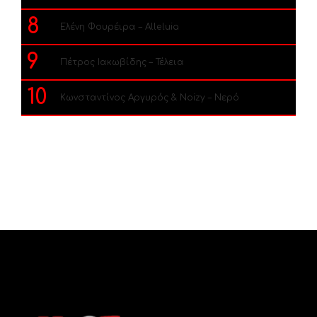
8
Ελένη Φουρέιρα – Alleluia
9
Πέτρος Ιακωβίδης – Τέλεια
10
Κωνσταντίνος Αργυρός & Noizy – Νερό