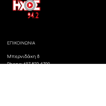
ΕΠΙΚΟΙΝΩΝΙΑ
Μπερνιδάκη 8
Phone: 697 822 4700
Email:
info@hxosfm.gr
Web:
HxosFm.gr