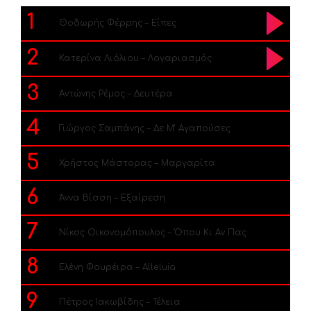
1
Θοδωρής Φέρρης – Είπες
2
Κατερίνα Λιόλιου – Λογαριασμός
3
Αντώνης Ρέμος – Δευτέρα
4
Γιώργος Σαμπάνης – Δε Μ’ Αγαπούσες
5
Χρήστος Μάστορας – Μαργαρίτα
6
Άννα Βίσση – Εξαίρεση
7
Νίκος Οικονομόπουλος – Όπου Κι Αν Πας
8
Ελένη Φουρέιρα – Alleluia
9
Πέτρος Ιακωβίδης – Τέλεια