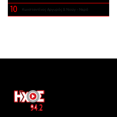
10
Κωνσταντίνος Αργυρός & Noizy – Νερό