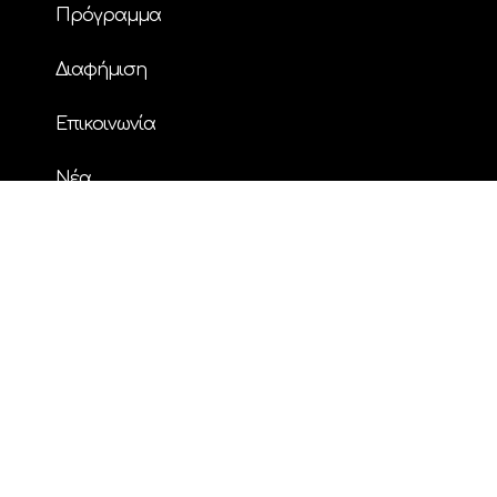
Πρόγραμμα
Διαφήμιση
Επικοινωνία
Nέα
© Copyright
| ΗΧΟΣ FM 94.2 | ALL RIGHTS
RESERVED | Powered by
ENTERTHEWEB
facebook
instagram
twitter
youtube