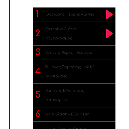
1
Θοδωρής Φέρρης – Είπες
Κατερίνα Λιόλιου –
2
Λογαριασμός
3
Αντώνης Ρέμος – Δευτέρα
Γιώργος Σαμπάνης – Δε Μ’
4
Αγαπούσες
Χρήστος Μάστορας –
5
Μαργαρίτα
6
Άννα Βίσση – Εξαίρεση
Νίκος Οικονομόπουλος –