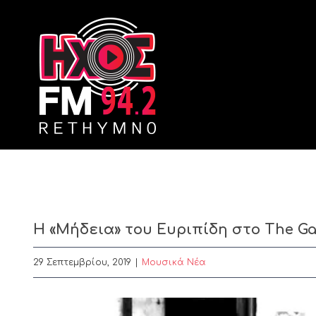
Skip
to
content
Η «Μήδεια» του Ευριπίδη στο The G
29 Σεπτεμβρίου, 2019
|
Μουσικά Νέα
View