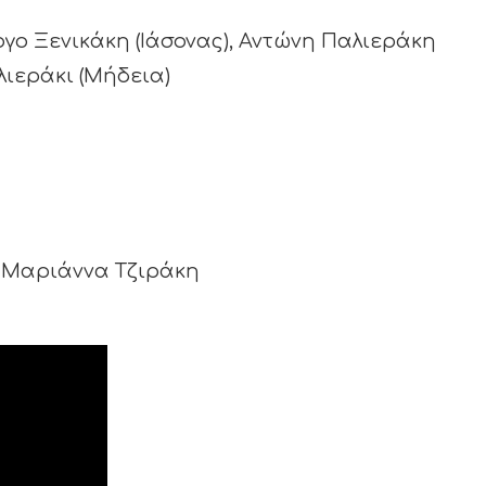
ργο Ξενικάκη (Ιάσονας), Αντώνη Παλιεράκη
λιεράκι (Μήδεια)
 Μαριάννα Τζιράκη