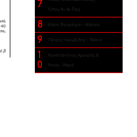
7
Όπου Κι Αν Πας
8
Ελένη Φουρέιρα – Alleluia
9
Πέτρος Ιακωβίδης – Τέλεια
1
Κωνσταντίνος Αργυρός &
0
Noizy – Νερό