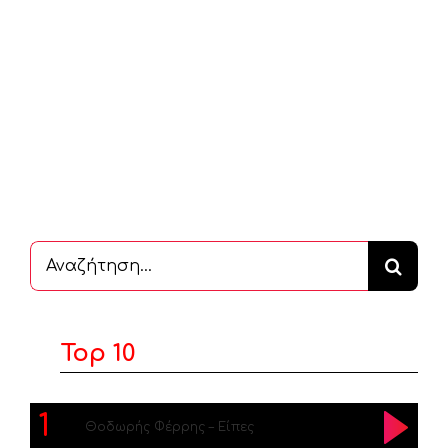
Αναζήτηση
...
Top 10
1
Θοδωρής Φέρρης – Είπες