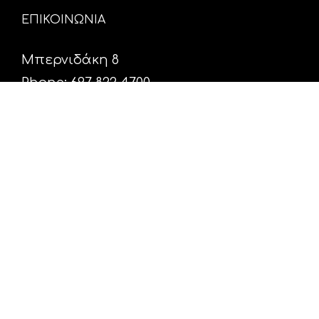
ΕΠΙΚΟΙΝΩΝΙΑ
Μπερνιδάκη 8
Phone: 697 822 4700
Email:
info@hxosfm.gr
Web:
HxosFm.gr
Ο Σταθμός
Πρόγραμμα