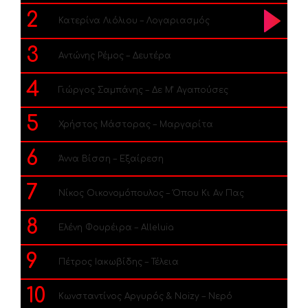
2
Κατερίνα Λιόλιου – Λογαριασμός
3
Αντώνης Ρέμος – Δευτέρα
4
Γιώργος Σαμπάνης – Δε Μ’ Αγαπούσες
5
Χρήστος Μάστορας – Μαργαρίτα
6
Άννα Βίσση – Εξαίρεση
7
Νίκος Οικονομόπουλος – Όπου Κι Αν Πας
8
Ελένη Φουρέιρα – Alleluia
9
Πέτρος Ιακωβίδης – Τέλεια
10
Κωνσταντίνος Αργυρός & Noizy – Νερό