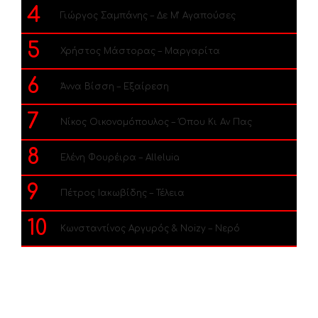
4
Γιώργος Σαμπάνης – Δε Μ’ Αγαπούσες
5
Χρήστος Μάστορας – Μαργαρίτα
6
Άννα Βίσση – Εξαίρεση
7
Νίκος Οικονομόπουλος – Όπου Κι Αν Πας
8
Ελένη Φουρέιρα – Alleluia
9
Πέτρος Ιακωβίδης – Τέλεια
10
Κωνσταντίνος Αργυρός & Noizy – Νερό