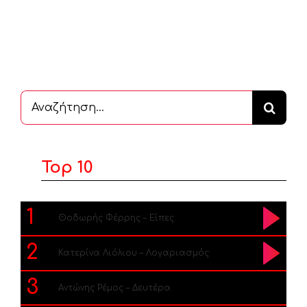
Αναζήτηση
...
Top 10
1
Θοδωρής Φέρρης – Είπες
2
Κατερίνα Λιόλιου – Λογαριασμός
3
Αντώνης Ρέμος – Δευτέρα