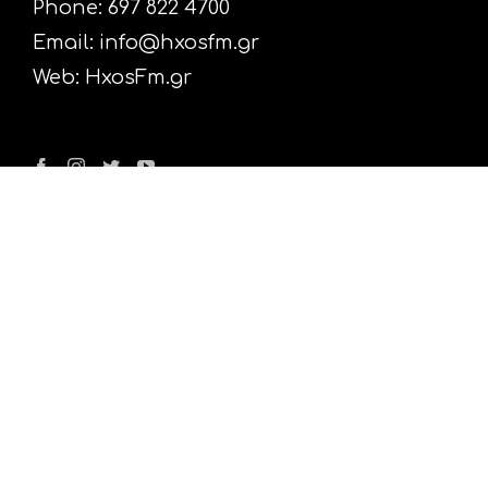
Phone: 697 822 4700
Email:
info@hxosfm.gr
Web:
HxosFm.gr
Ο Σταθμός
Πρόγραμμα
Διαφήμιση
Επικοινωνία
Nέα