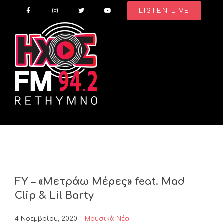
Skip
LISTEN LIVE
to
content
FY – «Μετράω Μέρες» feat. Mad
Clip & Lil Barty
4 Νοεμβρίου, 2020
|
Μουσικά Νέα