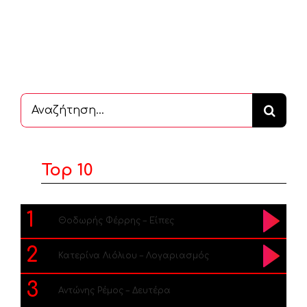
Αναζήτηση
...
Top 10
1
Θοδωρής Φέρρης – Είπες
2
Κατερίνα Λιόλιου – Λογαριασμός
3
Αντώνης Ρέμος – Δευτέρα