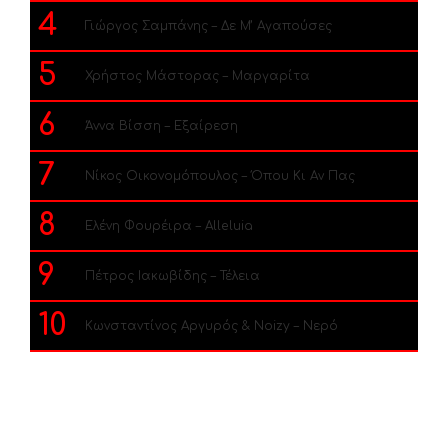
4
Γιώργος Σαμπάνης – Δε Μ’ Αγαπούσες
5
Χρήστος Μάστορας – Μαργαρίτα
6
Άννα Βίσση – Εξαίρεση
7
Νίκος Οικονομόπουλος – Όπου Κι Αν Πας
8
Ελένη Φουρέιρα – Alleluia
9
Πέτρος Ιακωβίδης – Τέλεια
10
Κωνσταντίνος Αργυρός & Noizy – Νερό