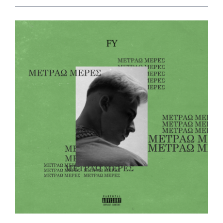
View
Larger
Image