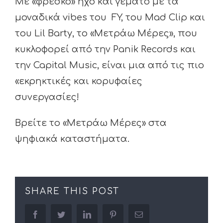
Με «φρέσκο» ήχο και γεμάτο με τα
μοναδικά vibes του FY, του Mad Clip και
του Lil Barty, το «Μετράω Μέρες», που
κυκλοφορεί από την Panik Records και
την Capital Music, είναι μια από τις πιο
«εκρηκτικές και κορυφαίες
συνεργασίες!
Βρείτε τo «Μετράω Μέρες» στα
ψηφιακά καταστήματα.
SHARE THIS POST
facebook
twitter
linkedin
pinterest
Email