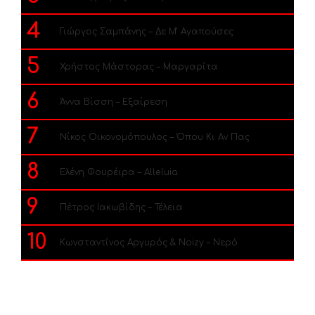
4
Γιώργος Σαμπάνης – Δε Μ’ Αγαπούσες
5
Χρήστος Μάστορας – Μαργαρίτα
6
Άννα Βίσση – Εξαίρεση
7
Νίκος Οικονομόπουλος – Όπου Κι Αν Πας
8
Ελένη Φουρέιρα – Alleluia
9
Πέτρος Ιακωβίδης – Τέλεια
10
Κωνσταντίνος Αργυρός & Noizy – Νερό