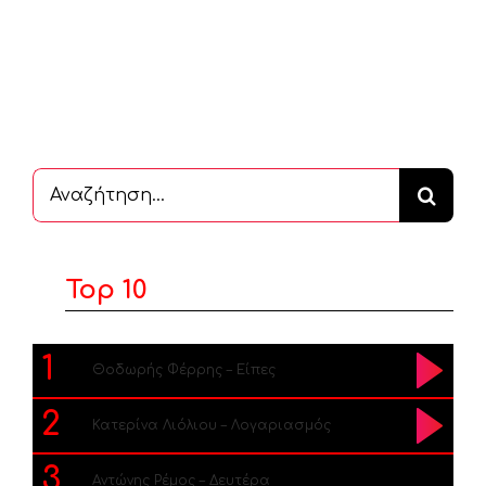
Αναζήτηση
...
Top 10
1
Θοδωρής Φέρρης – Είπες
2
Κατερίνα Λιόλιου – Λογαριασμός
3
Αντώνης Ρέμος – Δευτέρα