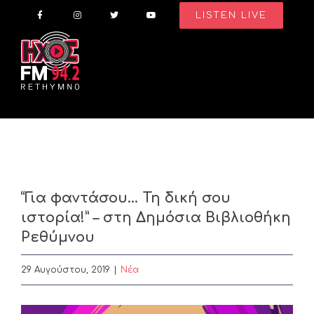
Skip
LISTEN LIVE
to
content
“Για φαντάσου… Τη δική σου
ιστορία!” – στη Δημόσια Βιβλιοθήκη
Ρεθύμνου
29 Αυγούστου, 2019
|
Nέα