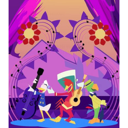
View
Larger
Image