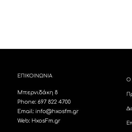
ΕΠΙΚΟΙΝΩΝΙΑ
Ο 
Μπερνιδάκη 8
Π
Phone: 697 822 4700
Δι
Email:
info@hxosfm.gr
Web:
HxosFm.gr
Επ