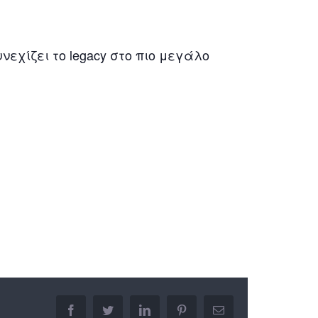
υνεχίζει το legacy στο πιο μεγάλο
facebook
twitter
linkedin
pinterest
Email