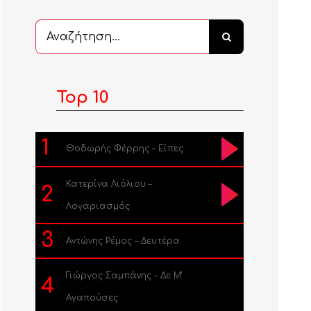
Αναζήτηση
...
Top 10
1
Θοδωρής Φέρρης – Είπες
Κατερίνα Λιόλιου –
2
Λογαριασμός
3
Αντώνης Ρέμος – Δευτέρα
Γιώργος Σαμπάνης – Δε Μ’
4
Αγαπούσες