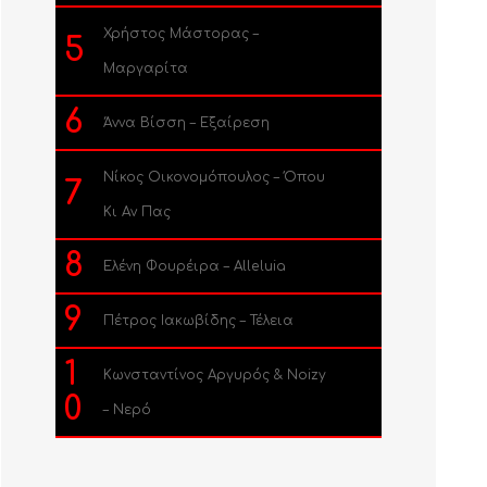
Χρήστος Μάστορας –
5
Μαργαρίτα
6
Άννα Βίσση – Εξαίρεση
Νίκος Οικονομόπουλος – Όπου
7
Κι Αν Πας
8
Ελένη Φουρέιρα – Alleluia
9
Πέτρος Ιακωβίδης – Τέλεια
1
Κωνσταντίνος Αργυρός & Noizy
0
– Νερό