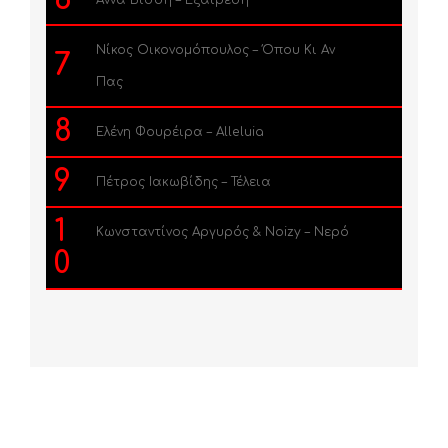
Άννα Βίσση – Εξαίρεση
Νίκος Οικονομόπουλος – Όπου Κι Αν
7
Πας
8
Ελένη Φουρέιρα – Alleluia
9
Πέτρος Ιακωβίδης – Τέλεια
1
Κωνσταντίνος Αργυρός & Noizy – Νερό
0