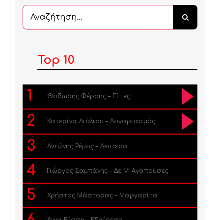
Αναζήτηση
...
Top 10
1
Θοδωρής Φέρρης – Είπες
2
Κατερίνα Λιόλιου – Λογαριασμός
3
Αντώνης Ρέμος – Δευτέρα
4
Γιώργος Σαμπάνης – Δε Μ’ Αγαπούσες
5
Χρήστος Μάστορας – Μαργαρίτα
6