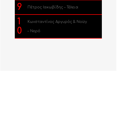
9
Πέτρος Ιακωβίδης – Τέλεια
1
Κωνσταντίνος Αργυρός & Noizy
0
– Νερό