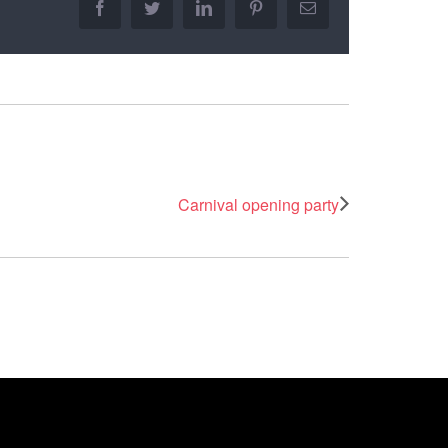
facebook
twitter
linkedin
pinterest
Email
Carnival opening party