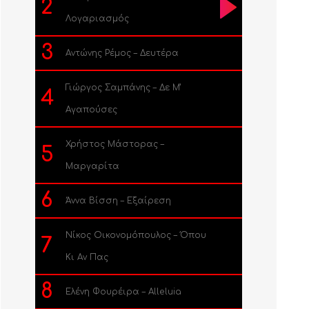
2
Λογαριασμός
3
Αντώνης Ρέμος – Δευτέρα
Γιώργος Σαμπάνης – Δε Μ’
4
Αγαπούσες
Χρήστος Μάστορας –
5
Μαργαρίτα
6
Άννα Βίσση – Εξαίρεση
Νίκος Οικονομόπουλος – Όπου
7
Κι Αν Πας
8
Ελένη Φουρέιρα – Alleluia