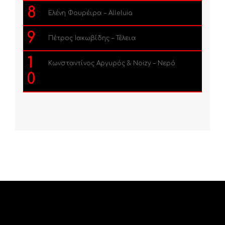
8
Ελένη Φουρέιρα – Alleluia
9
Πέτρος Ιακωβίδης – Τέλεια
1
Κωνσταντίνος Αργυρός & Noizy – Νερό
0