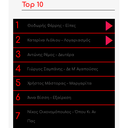
Top 10
1
Θοδωρής Φέρρης – Είπες
2
Κατερίνα Λιόλιου – Λογαριασμός
3
Αντώνης Ρέμος – Δευτέρα
4
Γιώργος Σαμπάνης – Δε Μ’ Αγαπούσες
5
Χρήστος Μάστορας – Μαργαρίτα
6
Άννα Βίσση – Εξαίρεση
Νίκος Οικονομόπουλος – Όπου Κι Αν
7
Πας