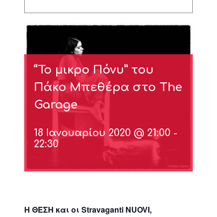
“Το μικρο Πόνυ” του
Πάκο Μπεθέρα στο The
Garage
18 Ιανουαρίου 2020 @ 21:00
-
22:30
H
ΘΕΣΗ και οι
Stravaganti
NUOVI
,