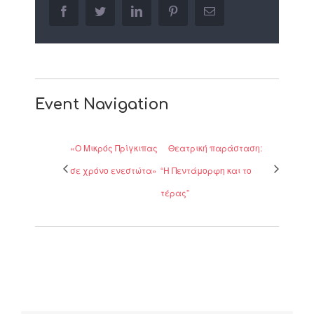
facebook
twitter
linkedin
pinterest
Email
Event Navigation
«Ο Μικρός Πρίγκιπας
Θεατρική παράσταση:
σε χρόνο ενεστώτα»
“Η Πεντάμορφη και το
τέρας”