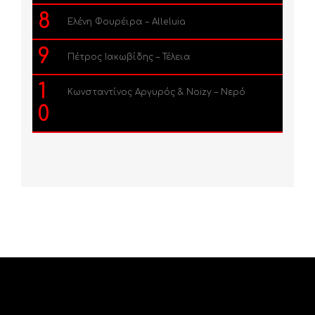
8
Ελένη Φουρέιρα – Alleluia
9
Πέτρος Ιακωβίδης – Τέλεια
1
Κωνσταντίνος Αργυρός & Noizy – Νερό
0