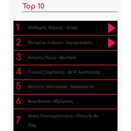
Top 10
1
Θοδωρής Φέρρης – Είπες
2
Κατερίνα Λιόλιου – Λογαριασμός
3
Αντώνης Ρέμος – Δευτέρα
4
Γιώργος Σαμπάνης – Δε Μ’ Αγαπούσες
5
Χρήστος Μάστορας – Μαργαρίτα
6
Άννα Βίσση – Εξαίρεση
Νίκος Οικονομόπουλος – Όπου Κι Αν
7
Πας