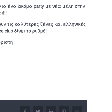
 για ένα ακόμα party με νέα μέλη στην
!!!
ουν τις καλύτερες ξένες και ελληνικές
e club δίνει το ρυθμό!
ωριστή
facebook
twitter
linkedin
pinterest
Email