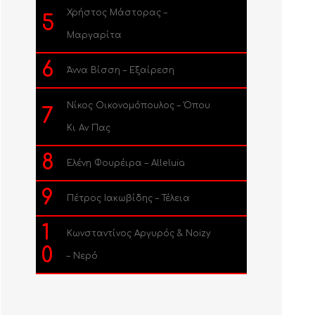
Χρήστος Μάστορας –
5
Μαργαρίτα
6
Άννα Βίσση – Εξαίρεση
Νίκος Οικονομόπουλος – Όπου
7
Κι Αν Πας
8
Ελένη Φουρέιρα – Alleluia
9
Πέτρος Ιακωβίδης – Τέλεια
1
Κωνσταντίνος Αργυρός & Noizy
0
– Νερό