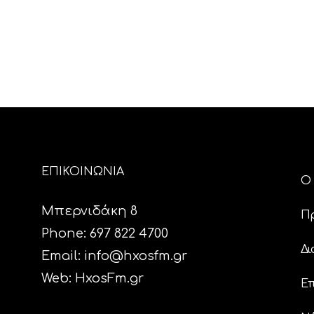
ΕΠΙΚΟΙΝΩΝΙΑ
Ο 
Μπερνιδάκη 8
Π
Phone: 697 822 4700
Δι
Email:
info@hxosfm.gr
Web:
HxosFm.gr
Επ