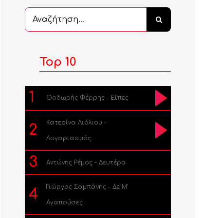
Αναζήτηση
...
Top 10
1
Θοδωρής Φέρρης – Είπες
Κατερίνα Λιόλιου –
2
Λογαριασμός
3
Αντώνης Ρέμος – Δευτέρα
Γιώργος Σαμπάνης – Δε Μ’
4
Αγαπούσες