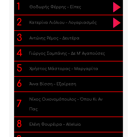
1
Θοδωρής Φέρρης – Είπες
2
Κατερίνα Λιόλιου – Λογαριασμός
3
Αντώνης Ρέμος – Δευτέρα
4
Γιώργος Σαμπάνης – Δε Μ’ Αγαπούσες
5
Χρήστος Μάστορας – Μαργαρίτα
6
Άννα Βίσση – Εξαίρεση
Νίκος Οικονομόπουλος – Όπου Κι Αν
7
Πας
8
Ελένη Φουρέιρα – Alleluia