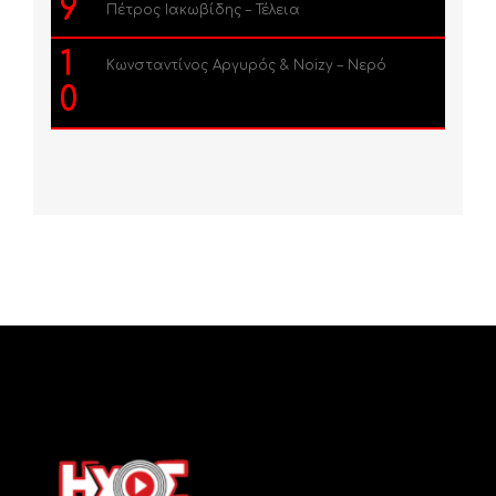
9
Πέτρος Ιακωβίδης – Τέλεια
1
Κωνσταντίνος Αργυρός & Noizy – Νερό
0