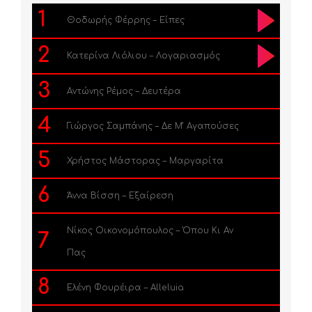
1
Θοδωρής Φέρρης – Είπες
2
Κατερίνα Λιόλιου – Λογαριασμός
3
Αντώνης Ρέμος – Δευτέρα
4
Γιώργος Σαμπάνης – Δε Μ’ Αγαπούσες
5
Χρήστος Μάστορας – Μαργαρίτα
6
Άννα Βίσση – Εξαίρεση
Νίκος Οικονομόπουλος – Όπου Κι Αν
7
Πας
8
Ελένη Φουρέιρα – Alleluia