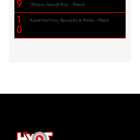
9
Πέτρος Ιακωβίδης – Τέλεια
1
Κωνσταντίνος Αργυρός & Noizy – Νερό
0