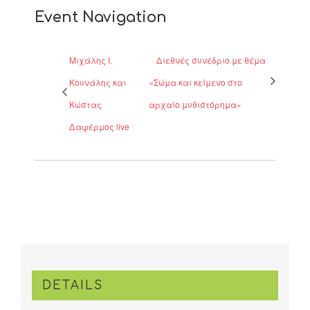
Event Navigation
Μιχάλης Ι.
Διεθνές συνέδριο με θέμα
Κουνάλης και
«Σώμα και κείμενο στο
Κώστας
αρχαίο μυθιστόρημα»
Δαφέρμος live
DETAILS