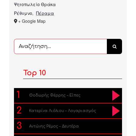
Ψητοπωλείο Θράκα
Ρέθυμνο
,
Πέραμα
+ Google Map
Αναζήτηση
...
Top 10
1
Θοδωρής Φέρρης – Είπες
2
Κατερίνα Λιόλιου – Λογαριασμός
3
Αντώνης Ρέμος – Δευτέρα