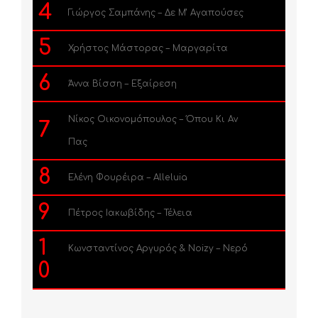
4
Γιώργος Σαμπάνης – Δε Μ’ Αγαπούσες
5
Χρήστος Μάστορας – Μαργαρίτα
6
Άννα Βίσση – Εξαίρεση
Νίκος Οικονομόπουλος – Όπου Κι Αν
7
Πας
8
Ελένη Φουρέιρα – Alleluia
9
Πέτρος Ιακωβίδης – Τέλεια
1
Κωνσταντίνος Αργυρός & Noizy – Νερό
0