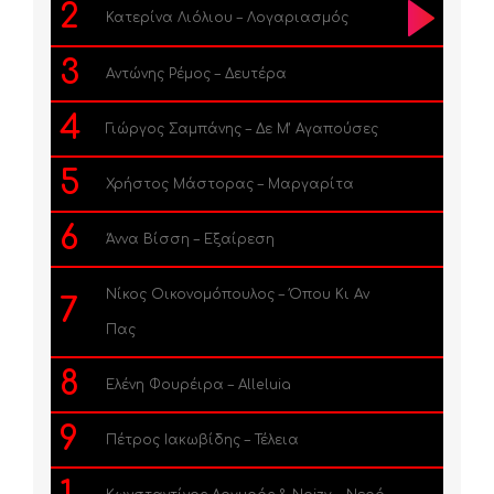
2
Κατερίνα Λιόλιου – Λογαριασμός
3
Αντώνης Ρέμος – Δευτέρα
4
Γιώργος Σαμπάνης – Δε Μ’ Αγαπούσες
5
Χρήστος Μάστορας – Μαργαρίτα
6
Άννα Βίσση – Εξαίρεση
Νίκος Οικονομόπουλος – Όπου Κι Αν
7
Πας
8
Ελένη Φουρέιρα – Alleluia
9
Πέτρος Ιακωβίδης – Τέλεια