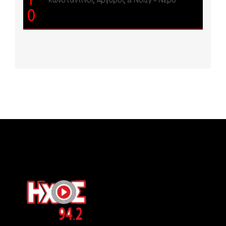
1
Κωνσταντίνος Αργυρός & Noizy – Νερό
0