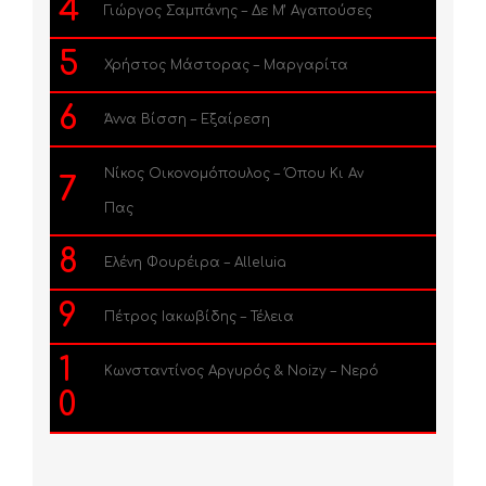
4
Γιώργος Σαμπάνης – Δε Μ’ Αγαπούσες
5
Χρήστος Μάστορας – Μαργαρίτα
6
Άννα Βίσση – Εξαίρεση
Νίκος Οικονομόπουλος – Όπου Κι Αν
7
Πας
8
Ελένη Φουρέιρα – Alleluia
9
Πέτρος Ιακωβίδης – Τέλεια
1
Κωνσταντίνος Αργυρός & Noizy – Νερό
0