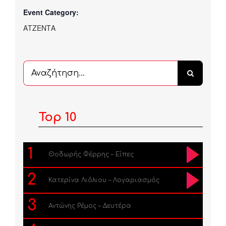
Event Category:
ΑΤΖΕΝΤΑ
Αναζήτηση
...
Top 10
1
Θοδωρής Φέρρης – Είπες
2
Κατερίνα Λιόλιου – Λογαριασμός
3
Αντώνης Ρέμος – Δευτέρα