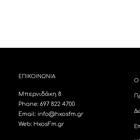
ΕΠΙΚΟΙΝΩΝΙΑ
Ο 
Μπερνιδάκη 8
Π
Phone: 697 822 4700
Δι
Email:
info@hxosfm.gr
Web:
HxosFm.gr
Επ