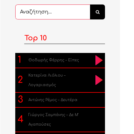
Αναζήτηση
...
Top 10
1
Θοδωρής Φέρρης – Είπες
Κατερίνα Λιόλιου –
2
Λογαριασμός
3
Αντώνης Ρέμος – Δευτέρα
Γιώργος Σαμπάνης – Δε Μ’
4
Αγαπούσες