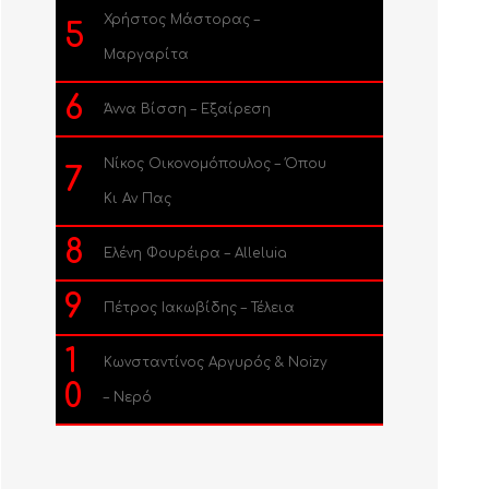
Χρήστος Μάστορας –
5
Μαργαρίτα
6
Άννα Βίσση – Εξαίρεση
Νίκος Οικονομόπουλος – Όπου
7
Κι Αν Πας
8
Ελένη Φουρέιρα – Alleluia
9
Πέτρος Ιακωβίδης – Τέλεια
1
Κωνσταντίνος Αργυρός & Noizy
0
– Νερό