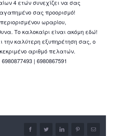
αίων 4 ετών συνεχίζει να σας
 αγαπημένο σας προορισμό!
περιορισμένου ωραρίου,
να. Το καλοκαίρι είναι ακόμη εδώ!
ι την καλύτερη εξυπηρέτηση σας, ο
κεκριμένο αριθμό πελατών.
: 6980877493 | 6980867591
facebook
twitter
linkedin
pinterest
Email