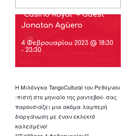
Milonga Tango Cultural
“Casino Royal” – Guest
Jonatan Agüero
4 Φεβρουαρίου 2023 @ 18:30
-
23:30
Η Μιλόνγκα TangoCultural του Ρεθύμνου
-πιστή στο μηνιαίο της ραντεβού- σας
παρουσιάζει μια ακόμα λαμπερή
διοργάνωση με έναν εκλεκτό
καλεσμένο!
**Σάββατο 4 Φεβρουαρίου**