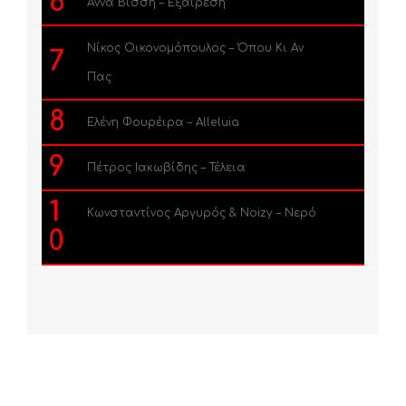
6
Άννα Βίσση – Εξαίρεση
Νίκος Οικονομόπουλος – Όπου Κι Αν
7
Πας
8
Ελένη Φουρέιρα – Alleluia
9
Πέτρος Ιακωβίδης – Τέλεια
1
Κωνσταντίνος Αργυρός & Noizy – Νερό
0