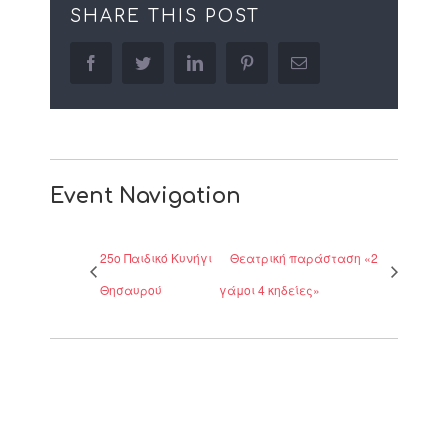
SHARE THIS POST
facebook
twitter
linkedin
pinterest
Email
Event Navigation
25ο Παιδικό Κυνήγι
Θεατρική παράσταση «2
Θησαυρού
γάμοι 4 κηδείες»