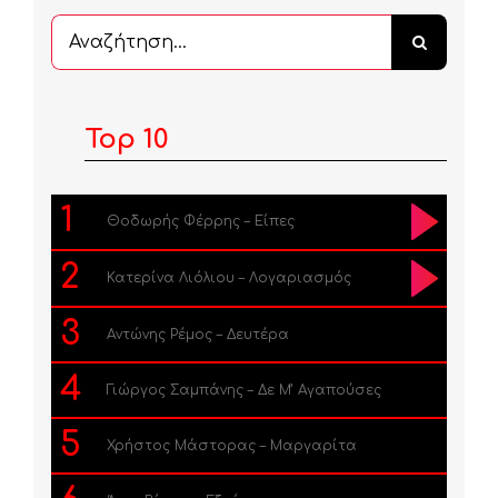
Αναζήτηση
...
Top 10
1
Θοδωρής Φέρρης – Είπες
2
Κατερίνα Λιόλιου – Λογαριασμός
3
Αντώνης Ρέμος – Δευτέρα
4
Γιώργος Σαμπάνης – Δε Μ’ Αγαπούσες
5
Χρήστος Μάστορας – Μαργαρίτα