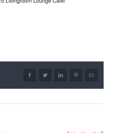
ο Livingroom Lounge Cafe!
facebook
twitter
linkedin
pinterest
Email