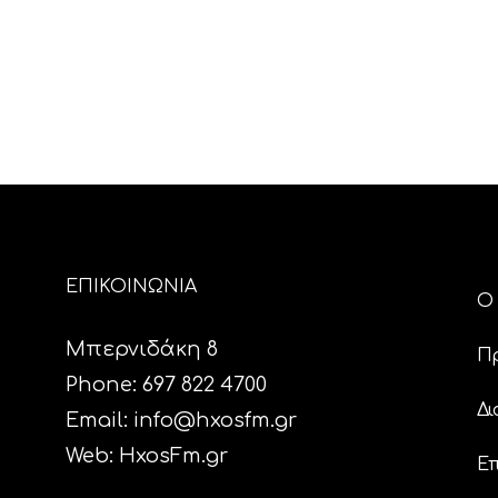
ΕΠΙΚΟΙΝΩΝΙΑ
Ο 
Μπερνιδάκη 8
Π
Phone: 697 822 4700
Δι
Email:
info@hxosfm.gr
Web:
HxosFm.gr
Επ