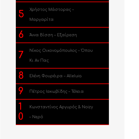
Χρήστος Μάστορας –
5
Μαργαρίτα
6
Άννα Βίσση – Εξαίρεση
Νίκος Οικονομόπουλος – Όπου
7
Κι Αν Πας
8
Ελένη Φουρέιρα – Alleluia
9
Πέτρος Ιακωβίδης – Τέλεια
1
Κωνσταντίνος Αργυρός & Noizy
0
– Νερό