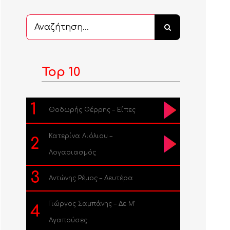
Αναζήτηση
...
Top 10
1
Θοδωρής Φέρρης – Είπες
Κατερίνα Λιόλιου –
2
Λογαριασμός
3
Αντώνης Ρέμος – Δευτέρα
Γιώργος Σαμπάνης – Δε Μ’
4
Αγαπούσες