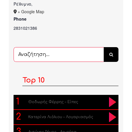
Ρέθυμνο
,
+ Google Map
Phone
2831021386
Αναζήτηση
...
Top 10
1
Θοδωρής Φέρρης – Είπες
2
Κατερίνα Λιόλιου – Λογαριασμός
3