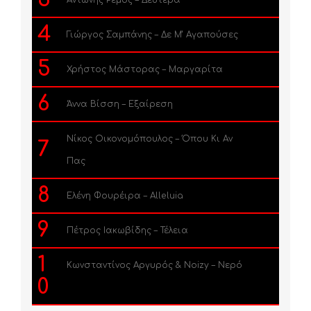
Αντώνης Ρέμος – Δευτέρα
4
Γιώργος Σαμπάνης – Δε Μ’ Αγαπούσες
5
Χρήστος Μάστορας – Μαργαρίτα
6
Άννα Βίσση – Εξαίρεση
Νίκος Οικονομόπουλος – Όπου Κι Αν
7
Πας
8
Ελένη Φουρέιρα – Alleluia
9
Πέτρος Ιακωβίδης – Τέλεια
1
Κωνσταντίνος Αργυρός & Noizy – Νερό
0