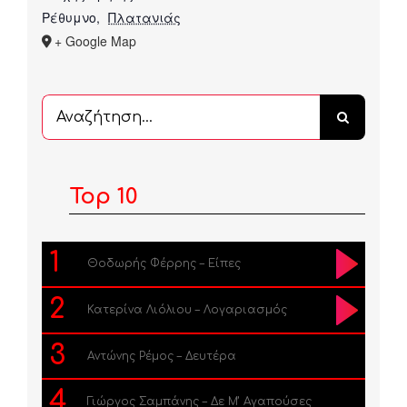
Ρέθυμνο
,
Πλατανιάς
+ Google Map
Αναζήτηση
...
Top 10
1
Θοδωρής Φέρρης – Είπες
2
Κατερίνα Λιόλιου – Λογαριασμός
3
Αντώνης Ρέμος – Δευτέρα
4
Γιώργος Σαμπάνης – Δε Μ’ Αγαπούσες