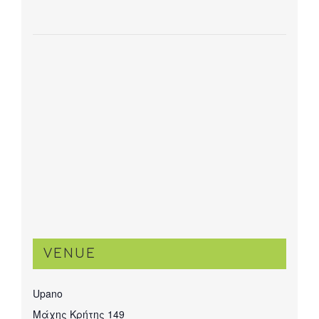
VENUE
Upano
Μάχης Κρήτης 149