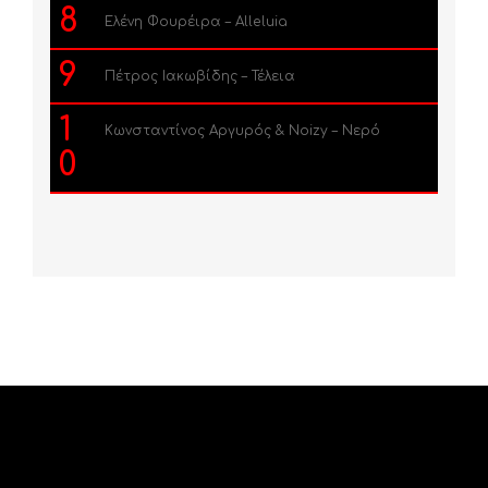
8
Ελένη Φουρέιρα – Alleluia
9
Πέτρος Ιακωβίδης – Τέλεια
1
Κωνσταντίνος Αργυρός & Noizy – Νερό
0