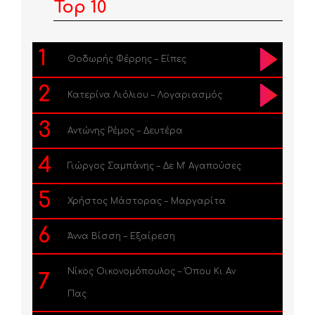
Top 10
1
Θοδωρής Φέρρης – Είπες
2
Κατερίνα Λιόλιου – Λογαριασμός
3
Αντώνης Ρέμος – Δευτέρα
4
Γιώργος Σαμπάνης – Δε Μ’ Αγαπούσες
5
Χρήστος Μάστορας – Μαργαρίτα
6
Άννα Βίσση – Εξαίρεση
Νίκος Οικονομόπουλος – Όπου Κι Αν
7
Πας