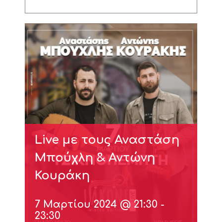
Live με τους Αναστάση
Μπούχλη & Αντώνη
Κουράκη
7 Μαρτίου 2024 @ 21:30
-
23:30