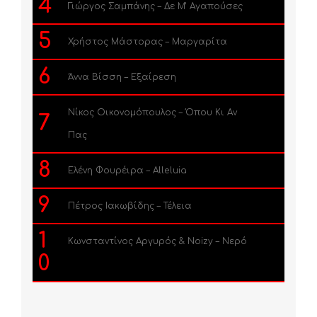
4
Γιώργος Σαμπάνης – Δε Μ’ Αγαπούσες
5
Χρήστος Μάστορας – Μαργαρίτα
6
Άννα Βίσση – Εξαίρεση
Νίκος Οικονομόπουλος – Όπου Κι Αν
7
Πας
8
Ελένη Φουρέιρα – Alleluia
9
Πέτρος Ιακωβίδης – Τέλεια
1
Κωνσταντίνος Αργυρός & Noizy – Νερό
0