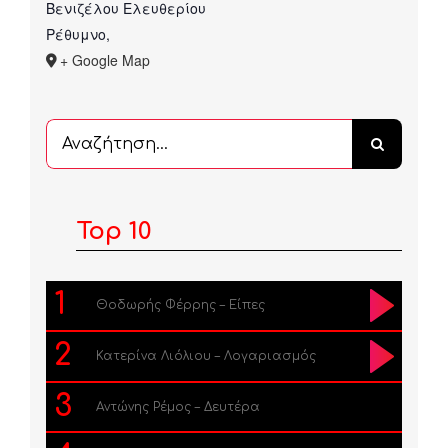
Βενιζέλου Ελευθερίου
Ρέθυμνο
,
+ Google Map
Αναζήτηση
...
Top 10
1
Θοδωρής Φέρρης – Είπες
2
Κατερίνα Λιόλιου – Λογαριασμός
3
Αντώνης Ρέμος – Δευτέρα