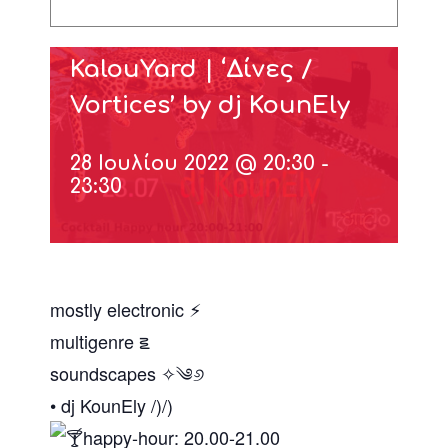
KalouYard | ‘Δίνες /
Vortices’ by dj KounEly
28 Ιουλίου 2022 @ 20:30
-
23:30
mostly electronic
⚡︎
multigenre ౾
soundscapes ✧༄୬
• dj KounEly /)/)
happy-hour: 20.00-21.00