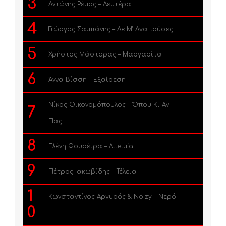
3
Αντώνης Ρέμος – Δευτέρα
4
Γιώργος Σαμπάνης – Δε Μ’ Αγαπούσες
5
Χρήστος Μάστορας – Μαργαρίτα
6
Άννα Βίσση – Εξαίρεση
Νίκος Οικονομόπουλος – Όπου Κι Αν
7
Πας
8
Ελένη Φουρέιρα – Alleluia
9
Πέτρος Ιακωβίδης – Τέλεια
1
Κωνσταντίνος Αργυρός & Noizy – Νερό
0