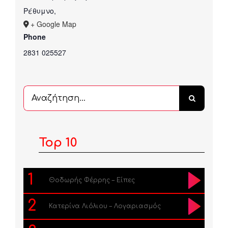
Ρέθυμνο
,
+ Google Map
Phone
2831 025527
Αναζήτηση
...
Top 10
1
Θοδωρής Φέρρης – Είπες
2
Κατερίνα Λιόλιου – Λογαριασμός