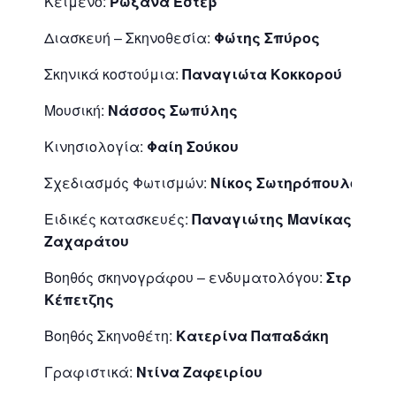
Κείμενο:
Ρωξάνα Εστέβ
Διασκευή – Σκηνοθεσία:
Φώτης Σπύρος
Σκηνικά κοστούμια:
Παναγιώτα Κοκκορού
Μουσική:
Νάσσος Σωπύλης
Κινησιολογία:
Φαίη Σούκου
Σχεδιασμός Φωτισμών:
Νίκος Σωτηρόπουλος
Ειδικές κατασκευές:
Παναγιώτης Μανίκας
–
Νάγ
Ζαχαράτου
Βοηθός σκηνογράφου – ενδυματολόγου:
Στράτος
Κέπετζης
Βοηθός Σκηνοθέτη:
Κατερίνα Παπαδάκη
Γραφιστικά:
Ντίνα Ζαφειρίου