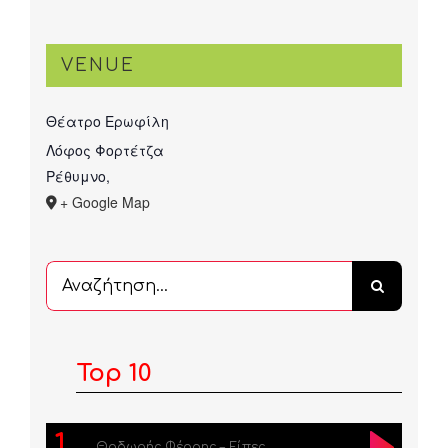
VENUE
Θέατρο Ερωφίλη
Λόφος Φορτέτζα
Ρέθυμνο
,
+ Google Map
Αναζήτηση
...
Top 10
1
Θοδωρής Φέρρης – Είπες