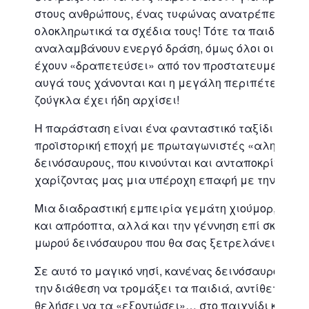
στους ανθρώπους, ένας τυφώνας ανατρέπει
ολοκληρωτικά τα σχέδια τους! Τότε τα παιδιά
αναλαμβάνουν ενεργό δράση, όμως όλοι οι δεινό
έχουν «δραπετεύσει» από τον προστατευμένο χώ
αυγά τους χάνονται και η μεγάλη περιπέτεια στ
ζούγκλα έχει ήδη αρχίσει!
Η παράσταση είναι ένα φανταστικό ταξίδι στην
προϊστορική εποχή με πρωταγωνιστές «αληθινού
δεινόσαυρους, που κινούνται και ανταποκρίνονται
χαρίζοντας μας μια υπέροχη επαφή με την προϊσ
Μια διαδραστική εμπειρία γεμάτη χιούμορ, συγκ
και απρόοπτα, αλλά και την γέννηση επί σκηνής, 
μωρού δεινόσαυρου που θα σας ξετρελάνει!
Σε αυτό το μαγικό νησί, κανένας δεινόσαυρος δεν
την διάθεση να τρομάξει τα παιδιά, αντίθετα θα
θελήσει να τα «εξοντώσει»… στο παιχνίδι και να