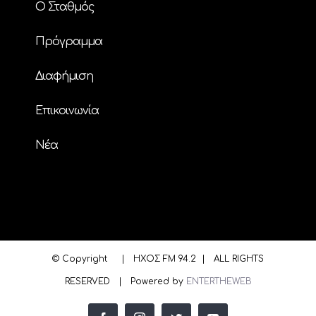
Ο Σταθμός
Πρόγραμμα
Διαφήμιση
Επικοινωνία
Nέα
© Copyright
| ΗΧΟΣ FM 94.2 | ALL RIGHTS
RESERVED | Powered by
ENTERTHEWEB