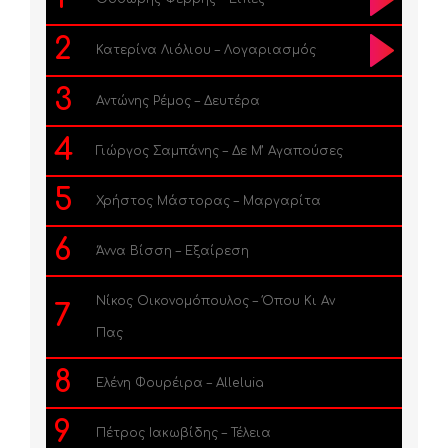
2
Κατερίνα Λιόλιου – Λογαριασμός
3
Αντώνης Ρέμος – Δευτέρα
4
Γιώργος Σαμπάνης – Δε Μ’ Αγαπούσες
5
Χρήστος Μάστορας – Μαργαρίτα
6
Άννα Βίσση – Εξαίρεση
Νίκος Οικονομόπουλος – Όπου Κι Αν
7
Πας
8
Ελένη Φουρέιρα – Alleluia
9
Πέτρος Ιακωβίδης – Τέλεια