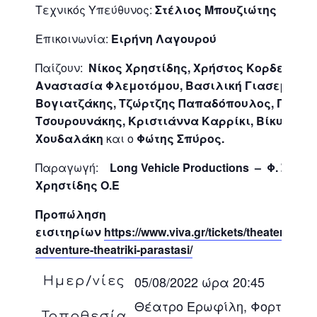
Τεχνικός Υπεύθυνος:
Στέλιος Μπουζιώτης
Επικοινωνία:
Ειρήνη Λαγουρού
Παίζουν:
Νίκος Χρηστίδης, Χρήστος Κορδελάς,
Αναστασία Φλεμοτόμου, Βασιλική Γιασεμί, Γι
Βογιατζάκης, Τζώρτζης Παπαδόπουλος, Γιώργ
Τσουρουνάκης, Κριστιάννα Καρρίκι, Βίκυ
Χουδαλάκη
και ο
Φώτης Σπύρος.
Παραγωγή:
Long Vehicle Productions – Φ. Σπύρο
Χρηστίδης Ο.Ε
Προπώληση
εισιτηρίων
https://www.viva.gr/tickets/theater/tour/j
adventure-theatriki-parastasi/
05/08/2022 ώρα 20:45
Ημερ/νίες
Θέατρο Ερωφίλη, Φορτέτζα,
Τοποθεσία