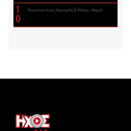
1
Κωνσταντίνος Αργυρός & Noizy – Νερό
0