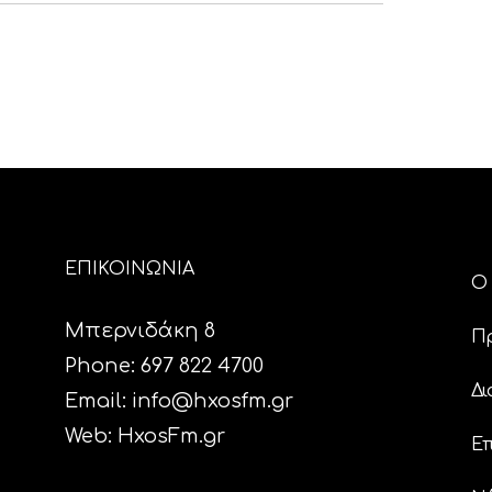
ΕΠΙΚΟΙΝΩΝΙΑ
Ο 
Μπερνιδάκη 8
Π
Phone: 697 822 4700
Δι
Email:
info@hxosfm.gr
Web:
HxosFm.gr
Επ