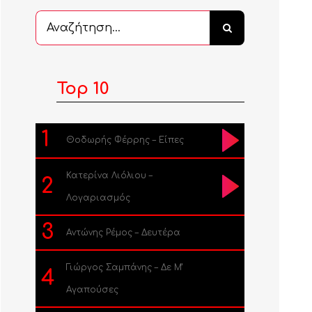
Αναζήτηση
...
Top 10
1
Θοδωρής Φέρρης – Είπες
Κατερίνα Λιόλιου –
2
Λογαριασμός
3
Αντώνης Ρέμος – Δευτέρα
Γιώργος Σαμπάνης – Δε Μ’
4
Αγαπούσες