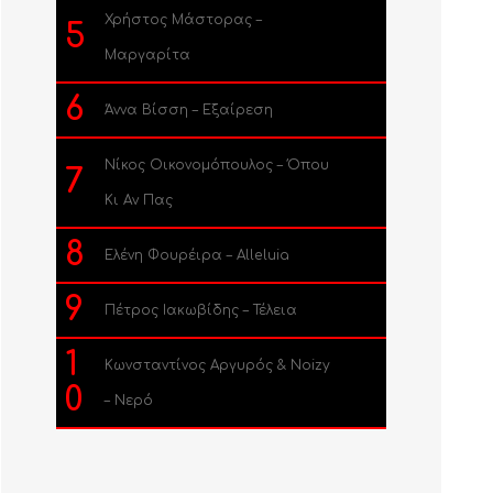
Χρήστος Μάστορας –
5
Μαργαρίτα
6
Άννα Βίσση – Εξαίρεση
Νίκος Οικονομόπουλος – Όπου
7
Κι Αν Πας
8
Ελένη Φουρέιρα – Alleluia
9
Πέτρος Ιακωβίδης – Τέλεια
1
Κωνσταντίνος Αργυρός & Noizy
0
– Νερό