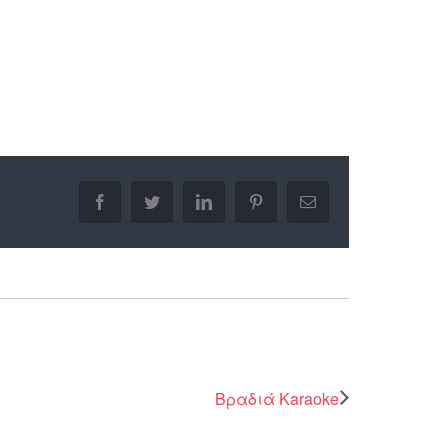
facebook
twitter
linkedin
pinterest
Email
Βραδιά Karaoke