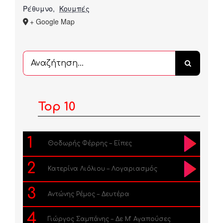
Ρέθυμνο
,
Κουμπές
+ Google Map
Αναζήτηση
...
Top 10
1
Θοδωρής Φέρρης – Είπες
2
Κατερίνα Λιόλιου – Λογαριασμός
3
Αντώνης Ρέμος – Δευτέρα
4
Γιώργος Σαμπάνης – Δε Μ’ Αγαπούσες