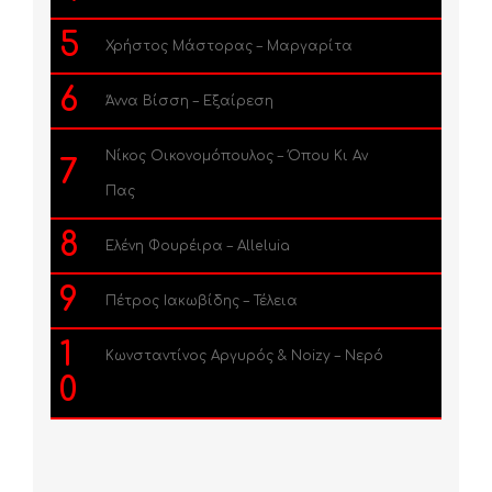
5
Χρήστος Μάστορας – Μαργαρίτα
6
Άννα Βίσση – Εξαίρεση
Νίκος Οικονομόπουλος – Όπου Κι Αν
7
Πας
8
Ελένη Φουρέιρα – Alleluia
9
Πέτρος Ιακωβίδης – Τέλεια
1
Κωνσταντίνος Αργυρός & Noizy – Νερό
0