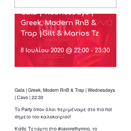
Gala | Wednesdays |
Greek, Modern RnB &
Trap |Gilt & Marios Tz
8 Ιουλίου 2020 @ 22:00
-
23:30
Gala | Greek, Modern RnB & Trap | Wednesdays
| Cavo | 22:30
Το Party όπου όλοι περιμέναμε στο πιο hot
σημείο του καλοκαιριού!
Κάθε Τετάρτη στο
#cavorethymno
, το