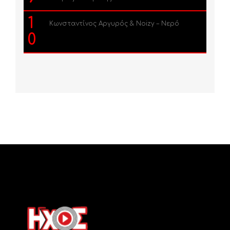
1
Κωνσταντίνος Αργυρός & Noizy – Νερό
0