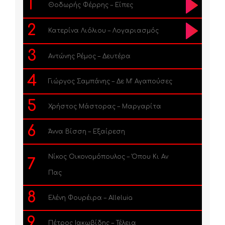
1
Θοδωρής Φέρρης – Είπες
2
Κατερίνα Λιόλιου – Λογαριασμός
3
Αντώνης Ρέμος – Δευτέρα
4
Γιώργος Σαμπάνης – Δε Μ’ Αγαπούσες
5
Χρήστος Μάστορας – Μαργαρίτα
6
Άννα Βίσση – Εξαίρεση
Νίκος Οικονομόπουλος – Όπου Κι Αν
7
Πας
8
Ελένη Φουρέιρα – Alleluia
9
Πέτρος Ιακωβίδης – Τέλεια