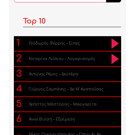
...
Top 10
1
Θοδωρής Φέρρης – Είπες
2
Κατερίνα Λιόλιου – Λογαριασμός
3
Αντώνης Ρέμος – Δευτέρα
4
Γιώργος Σαμπάνης – Δε Μ’ Αγαπούσες
5
Χρήστος Μάστορας – Μαργαρίτα
6
Άννα Βίσση – Εξαίρεση
Νίκος Οικονομόπουλος – Όπου Κι Αν