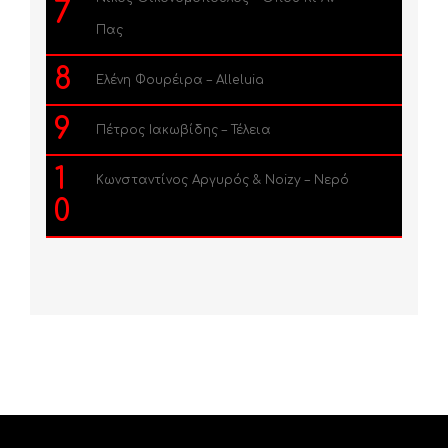
7
Πας
8
Ελένη Φουρέιρα – Alleluia
9
Πέτρος Ιακωβίδης – Τέλεια
1
Κωνσταντίνος Αργυρός & Noizy – Νερό
0