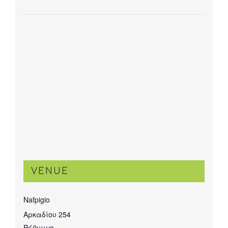
VENUE
Nafpigio
Αρκαδίου 254
Ρέθυμνο
,