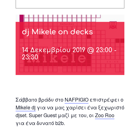
dj Mikele on decks
14 Δεκεμβρίου 2019 @ 23:00
-
23:30
Σάββατο βράδυ στο
NAFPIGIO
επιστρέφει ο
Mikele dj
για να μας χαρίσει ένα ξεχωριστό
djset. Super Guest μαζί με του, οι
Zoo Roo
για ένα δυνατό b2b.