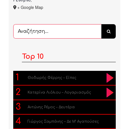
+ Google Map
Αναζήτηση
...
Top 10
1
Θοδωρής Φέρρης – Είπες
2
Κατερίνα Λιόλιου – Λογαριασμός
3
Αντώνης Ρέμος – Δευτέρα
4
Γιώργος Σαμπάνης – Δε Μ’ Αγαπούσες