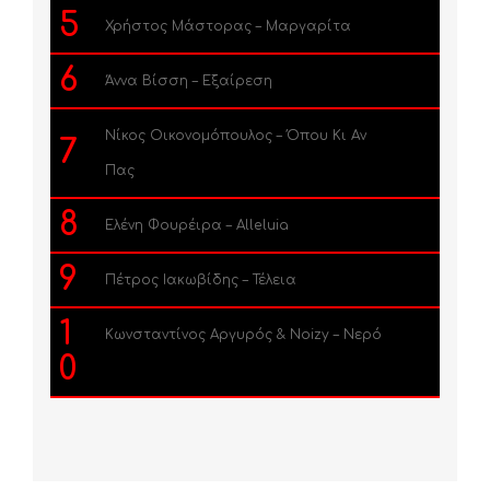
5
Χρήστος Μάστορας – Μαργαρίτα
6
Άννα Βίσση – Εξαίρεση
Νίκος Οικονομόπουλος – Όπου Κι Αν
7
Πας
8
Ελένη Φουρέιρα – Alleluia
9
Πέτρος Ιακωβίδης – Τέλεια
1
Κωνσταντίνος Αργυρός & Noizy – Νερό
0