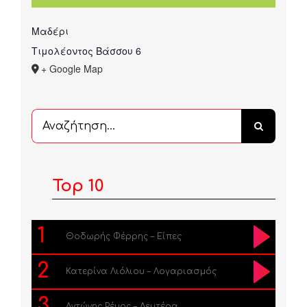
Μαδέρι
Τιμολέοντος Βάσσου 6
+ Google Map
Αναζήτηση
...
Top 10
1
Θοδωρής Φέρρης – Είπες
2
Κατερίνα Λιόλιου – Λογαριασμός
3
Αντώνης Ρέμος – Δευτέρα