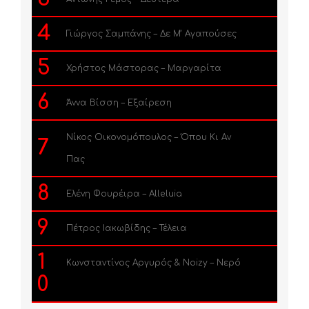
4
Γιώργος Σαμπάνης – Δε Μ’ Αγαπούσες
5
Χρήστος Μάστορας – Μαργαρίτα
6
Άννα Βίσση – Εξαίρεση
Νίκος Οικονομόπουλος – Όπου Κι Αν
7
Πας
8
Ελένη Φουρέιρα – Alleluia
9
Πέτρος Ιακωβίδης – Τέλεια
1
Κωνσταντίνος Αργυρός & Noizy – Νερό
0