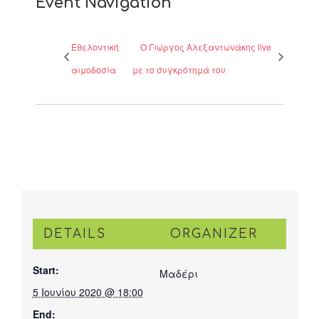
Event Navigation
Εθελοντική
Ο Γιώργος Αλεξαντωνάκης live
αιμοδοσία
με το συγκρότημά του
DETAILS
ORGANIZER
Start:
Μαδέρι
5 Ιουνίου 2020 @ 18:00
End: