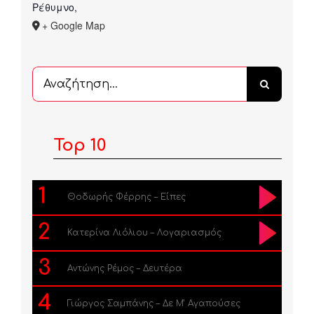
Ρέθυμνο
,
+ Google Map
Αναζήτηση
...
Top 10
1
Θοδωρής Φέρρης – Είπες
2
Κατερίνα Λιόλιου – Λογαριασμός
3
Αντώνης Ρέμος – Δευτέρα
4
Γιώργος Σαμπάνης – Δε Μ’ Αγαπούσες