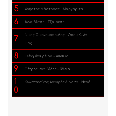
5
Χρήστος Μάστορας – Μαργαρίτα
6
Άννα Βίσση – Εξαίρεση
Νίκος Οικονομόπουλος – Όπου Κι Αν
7
Πας
8
Ελένη Φουρέιρα – Alleluia
9
Πέτρος Ιακωβίδης – Τέλεια
1
Κωνσταντίνος Αργυρός & Noizy – Νερό
0