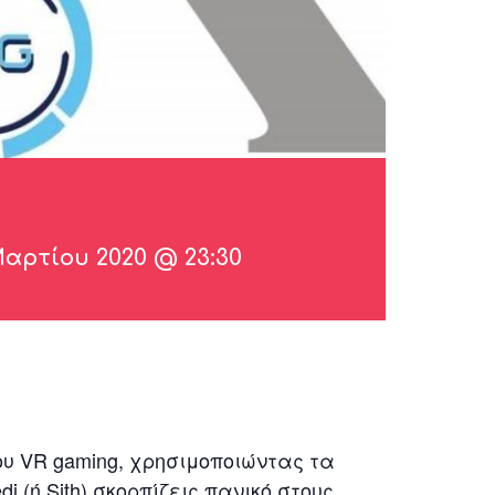
Μαρτίου 2020 @ 23:30
του VR gaming, χρησιμοποιώντας τα
 (ή Sith) σκορπίζεις πανικό στους