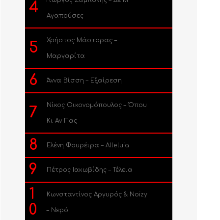
Γιώργος Σαμπάνης – Δε Μ’
4
Αγαπούσες
Χρήστος Μάστορας –
5
Μαργαρίτα
6
Άννα Βίσση – Εξαίρεση
Νίκος Οικονομόπουλος – Όπου
7
Κι Αν Πας
8
Ελένη Φουρέιρα – Alleluia
9
Πέτρος Ιακωβίδης – Τέλεια
1
Κωνσταντίνος Αργυρός & Noizy
0
– Νερό