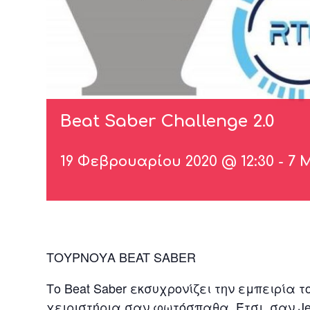
Beat Saber Challenge 2.0
19 Φεβρουαρίου 2020 @ 12:30
-
7 
ΤΟΥΡΝΟΥΑ BEAT SABER
Το Beat Saber εκσυχρονίζει την εμπειρία 
χειριστήρια σαν φωτόσπαθα. Έτσι, σαν Jedi