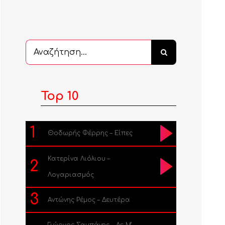
Αναζήτηση
...
Top 10
1
Θοδωρής Φέρρης – Είπες
Κατερίνα Λιόλιου –
2
Λογαριασμός
3
Αντώνης Ρέμος – Δευτέρα