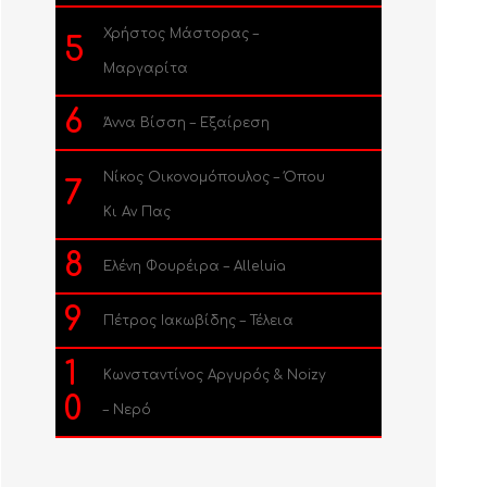
Χρήστος Μάστορας –
5
Μαργαρίτα
6
Άννα Βίσση – Εξαίρεση
Νίκος Οικονομόπουλος – Όπου
7
Κι Αν Πας
8
Ελένη Φουρέιρα – Alleluia
9
Πέτρος Ιακωβίδης – Τέλεια
1
Κωνσταντίνος Αργυρός & Noizy
0
– Νερό