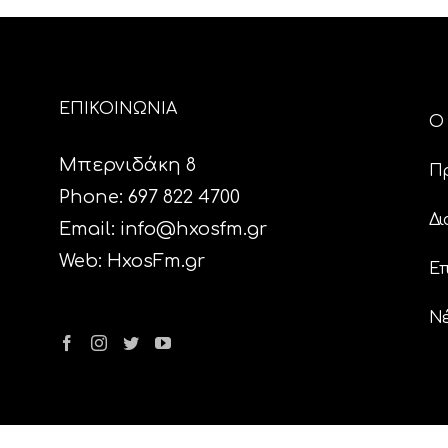
ΕΠΙΚΟΙΝΩΝΙΑ
Ο 
Μπερνιδάκη 8
Π
Phone: 697 822 4700
Δι
Email:
info@hxosfm.gr
Web:
HxosFm.gr
Επ
N