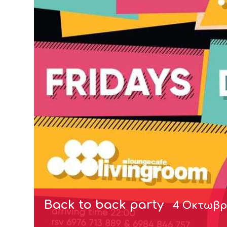
Back to back party
4 Οκτωβρί