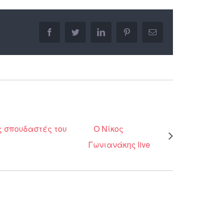
facebook
twitter
linkedin
pinterest
Email
ς σπουδαστές του
Ο Νίκος
Γωνιανάκης live