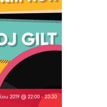
ου 2019 @ 22:00
-
23:30