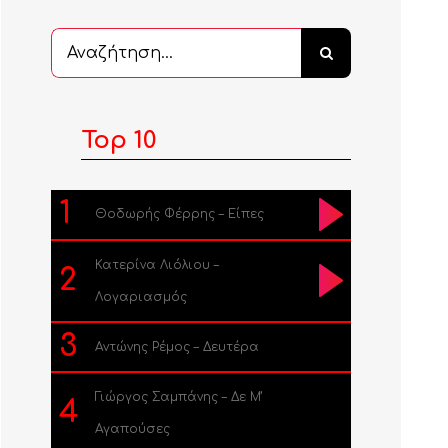
Αναζήτηση
...
Top 10
1
Θοδωρής Φέρρης – Είπες
Κατερίνα Λιόλιου –
2
Λογαριασμός
3
Αντώνης Ρέμος – Δευτέρα
Γιώργος Σαμπάνης – Δε Μ’
4
Αγαπούσες