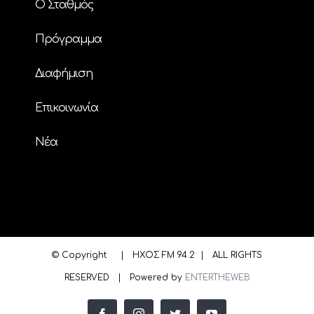
Ο Σταθμός
Πρόγραμμα
Διαφήμιση
Επικοινωνία
Nέα
© Copyright
| ΗΧΟΣ FM 94.2 | ALL RIGHTS
RESERVED | Powered by
ENTERTHEWEB
facebook
instagram
twitter
youtube