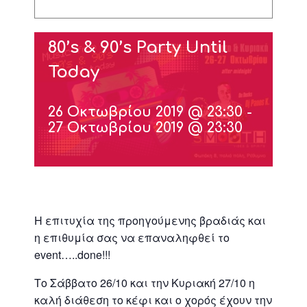
80’s & 90’s Party Until
Today
26 Οκτωβρίου 2019 @ 23:30
-
27 Οκτωβρίου 2019 @ 23:30
Η επιτυχία της προηγούμενης βραδιάς και
η επιθυμία σας να επαναληφθεί το
event…..done!!!
Το Σάββατο 26/10 και την Κυριακή 27/10 η
καλή διάθεση το κέφι και ο χορός έχουν την