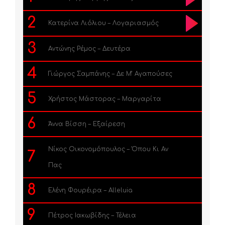
2
Κατερίνα Λιόλιου – Λογαριασμός
3
Αντώνης Ρέμος – Δευτέρα
4
Γιώργος Σαμπάνης – Δε Μ’ Αγαπούσες
5
Χρήστος Μάστορας – Μαργαρίτα
6
Άννα Βίσση – Εξαίρεση
Νίκος Οικονομόπουλος – Όπου Κι Αν
7
Πας
8
Ελένη Φουρέιρα – Alleluia
9
Πέτρος Ιακωβίδης – Τέλεια