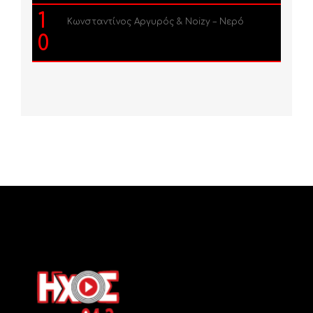
1
Κωνσταντίνος Αργυρός & Noizy – Νερό
0