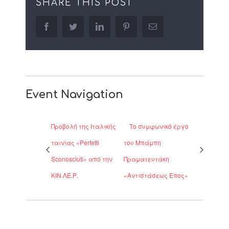
SHARE THIS POST
facebook
twitter
linkedin
pinterest
Email
Event Navigation
Προβολή της Ιταλικής
Το συμφωνικό έργο
ταινίας «Perfetti
του Μπάμπη
Sconosciuti» από την
Πραματευτάκη
ΚΙΝ.ΛΕ.Ρ.
«Αντιστάσεως Έπος»