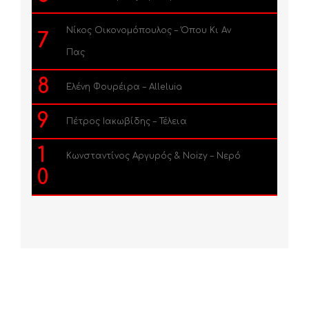
Νίκος Οικονομόπουλος – Όπου Κι Αν
7
Πας
8
Ελένη Φουρέιρα – Alleluia
9
Πέτρος Ιακωβίδης – Τέλεια
1
Κωνσταντίνος Αργυρός & Noizy – Νερό
0