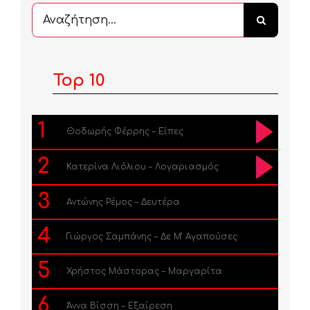
Αναζήτηση
...
Top 10
1
Θοδωρής Φέρρης – Είπες
2
Κατερίνα Λιόλιου – Λογαριασμός
3
Αντώνης Ρέμος – Δευτέρα
4
Γιώργος Σαμπάνης – Δε Μ’ Αγαπούσες
5
Χρήστος Μάστορας – Μαργαρίτα
6
Άννα Βίσση – Εξαίρεση