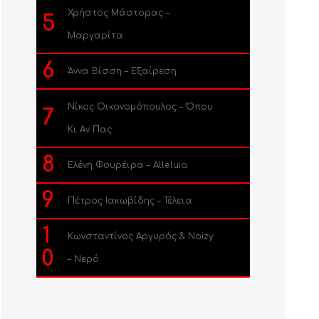
Χρήστος Μάστορας –
5
Μαργαρίτα
6
Άννα Βίσση – Εξαίρεση
Νίκος Οικονομόπουλος – Όπου
7
Κι Αν Πας
8
Ελένη Φουρέιρα – Alleluia
9
Πέτρος Ιακωβίδης – Τέλεια
1
Κωνσταντίνος Αργυρός & Noizy
0
– Νερό