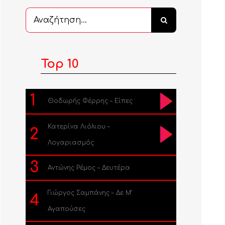
Αναζήτηση
...
Top 10
1
Θοδωρής Φέρρης – Είπες
Κατερίνα Λιόλιου –
2
Λογαριασμός
3
Αντώνης Ρέμος – Δευτέρα
Γιώργος Σαμπάνης – Δε Μ’
4
Αγαπούσες