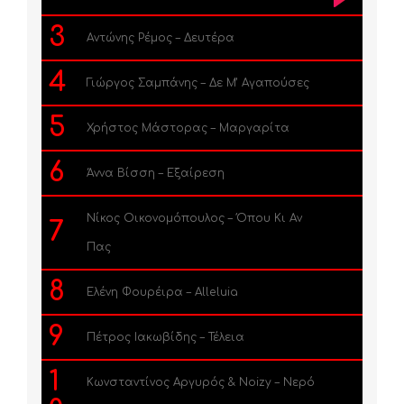
3
Αντώνης Ρέμος – Δευτέρα
4
Γιώργος Σαμπάνης – Δε Μ’ Αγαπούσες
5
Χρήστος Μάστορας – Μαργαρίτα
6
Άννα Βίσση – Εξαίρεση
Νίκος Οικονομόπουλος – Όπου Κι Αν
7
Πας
8
Ελένη Φουρέιρα – Alleluia
9
Πέτρος Ιακωβίδης – Τέλεια
1
Κωνσταντίνος Αργυρός & Noizy – Νερό