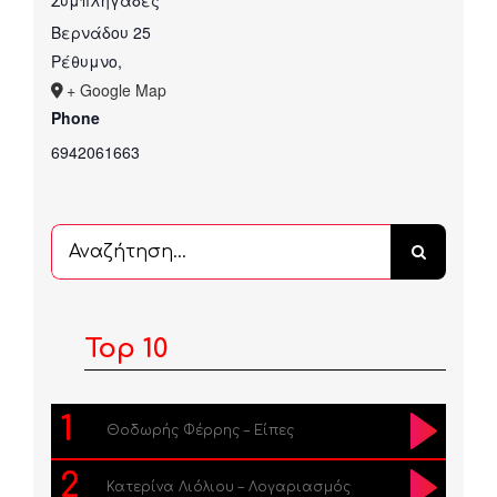
Βερνάδου 25
Ρέθυμνο
,
+ Google Map
Phone
6942061663
Αναζήτηση
...
Top 10
1
Θοδωρής Φέρρης – Είπες
2
Κατερίνα Λιόλιου – Λογαριασμός