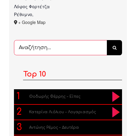
Λόφος Φορτέτζα
Ρέθυμνο
,
+ Google Map
Αναζήτηση
...
Top 10
1
Θοδωρής Φέρρης – Είπες
2
Κατερίνα Λιόλιου – Λογαριασμός
3
Αντώνης Ρέμος – Δευτέρα