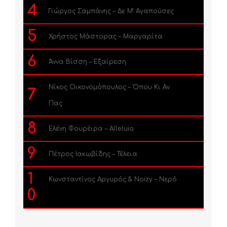
4
Γιώργος Σαμπάνης – Δε Μ’ Αγαπούσες
5
Χρήστος Μάστορας – Μαργαρίτα
6
Άννα Βίσση – Εξαίρεση
Νίκος Οικονομόπουλος – Όπου Κι Αν
7
Πας
8
Ελένη Φουρέιρα – Alleluia
9
Πέτρος Ιακωβίδης – Τέλεια
1
Κωνσταντίνος Αργυρός & Noizy – Νερό
0