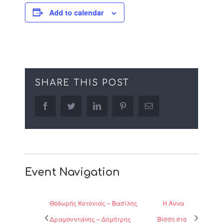
Add to calendar
SHARE THIS POST
facebook
twitter
linkedin
pinterest
Email
Event Navigation
Θοδωρής Κοτονιάς – Βασίλης
Η Άννα
Δραμουντάνης – Δημήτρης
Βίσση στο